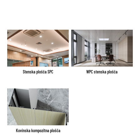
Stenska plošča SPC
WPC stenska plošča
Kovinska kompozitna plošča