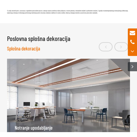
Ta serija stenskih plošč, zasnovana z naprednimi proizvodnimi procesi, združuje naravna rastlinska vlakna (vključno z lesnim prahom) z mineralnimi dodatki in polimernimi smolami. Z uporabo visokotemperaturnega ekstruzijskega oblikovanja,
natančnega stiskanja in tehnologij površinskega laminiranja plošče dosežejo strukturno stabilnost in enotno estetiko, hkrati pa ohranjajo ekološko ozaveščene proizvodne standarde.
Poslovna splošna dekoracija
Splošna dekoracija
Notranje upodabljanje