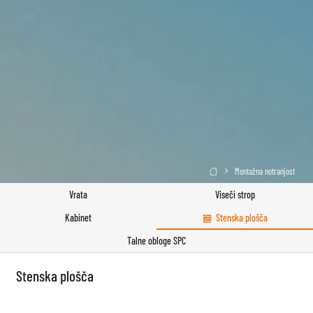
Montažna notranjost

Vrata
Viseči strop
Kabinet
Stenska plošča
Talne obloge SPC
Stenska plošča