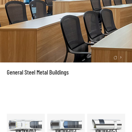

General Steel Metal Buildings
HWTKH-01-1
HWTKH-02-1
HWTKH-03-3