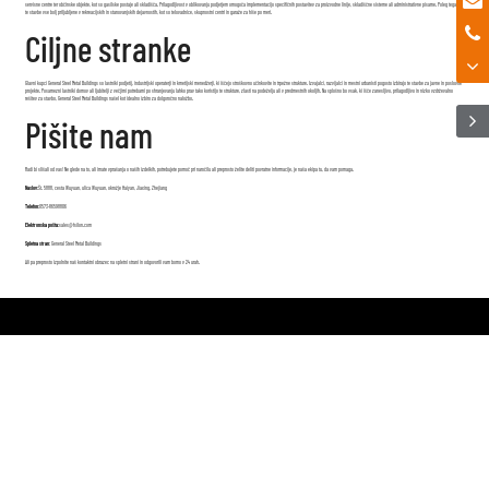
servisne centre ter občinske objekte, kot so gasilske postaje ali skladišča. Prilagodljivost v oblikovanju podjetjem omogoča implementacijo specifičnih postavitev za proizvodne linije, skladiščne sisteme ali administrativne pisarne. Poleg tega so
te stavbe vse bolj priljubljene v rekreacijskih in stanovanjskih dejavnostih, kot so telovadnice, skupnostni centri in garaže za hiše po meri.
Ciljne stranke
Glavni kupci General Steel Metal Buildings so lastniki podjetij, industrijski operaterji in kmetijski menedžerji, ki iščejo stroškovno učinkovite in trpežne strukture. Izvajalci, razvijalci in mestni urbanisti pogosto izbirajo te stavbe za javne in poslovne
projekte. Posamezni lastniki domov ali ljubitelji z večjimi potrebami po shranjevanju lahko prav tako koristijo te strukture, zlasti na podeželju ali v predmestnih okoljih. Na splošno bo vsak, ki išče zanesljivo, prilagodljivo in nizko vzdrževalno
rešitev za stavbo, General Steel Metal Buildings našel kot idealno izbiro za dolgoročno naložbo.
Pišite nam
Radi bi slišali od vas! Ne glede na to, ali imate vprašanja o naših izdelkih, potrebujete pomoč pri naročilu ali preprosto želite deliti povratne informacije, je naša ekipa tu, da vam pomaga.
Naslov:
Št. 5888, cesta Wuyuan, ulica Wuyuan, okrožje Haiyan, Jiaxing, Zhejiang
Telefon:
0573-86598806
Elektronska pošta:
sales@fsilon.com
Spletna stran:
General Steel Metal Buildings
Ali pa preprosto izpolnite naš kontaktni obrazec na spletni strani in odgovorili vam bomo v 24 urah.
sales@fsilon.com
+86-0573-86598806


Pišite na