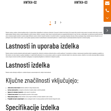
HWTKH-02
HWTKH-03
1
2
Montažne stavbe
so sodobna, učinkovita gradbena rešitev, ki združuje hitrost, prilagodljivost in stroškovno učinkovitost. Zasnovani in izdelani izven lokacije, jih je mogoče hitro sestaviti na kraju samem, kar zmanjša stroške dela in zmanjša
trajanje projekta. Montažne stavbe je mogoče prilagoditi za različne namene, vključno s pisarnami, šolami, domovi in poslovnimi prostori, kar zagotavlja funkcionalnost in slog. Prav tako so okolju prijazni, saj nadzorovan tovarniški proizvodni
proces zmanjšuje odpadke materialov in porabo energije ter
Montažne stavbe
so izdelani iz trpežnih materialov in inovativnih modelov, ki zagotavljajo dolgotrajno delovanje, hkrati pa izpolnjujejo stroge standarde kakovosti. Ne glede na to, ali
potrebujete začasni objekt ali stalno stavbo, ta način gradnje zagotavlja zanesljive rezultate.
Montažne stavbe
združiti praktičnost s sodobnim dizajnom in predstavljati prihodnost trajnostne in učinkovite gradnje.
Lastnosti in uporaba izdelka
Montažne stavbe
so inovativna alternativa tradicionalni gradnji, ki zagotavlja hitro, učinkovito in stroškovno učinkovito rešitev za različne aplikacije. Te konstrukcije so izdelane v nadzorovanem tovarniškem okolju in prepeljane na gradbišče za
hitro montažo, kar znatno skrajša čas gradnje. Uporabljajo se v najrazličnejših aplikacijah, kot so začasne pisarne, spalnice za zaposlene, komercialni objekti, šole, zdravstvene ustanove, skladišča in celo stalna stanovanja. Njihova modularna
narava omogoča enostavno razširitev, premestitev in prilagajanje, kar zagotavlja prilagodljivost za kratkoročno in dolgoročno uporabo.
Lastnosti izdelka
Montažne stavbe združujejo vzdržljivost s sodobnim dizajnom, uravnovešanjem moči, udobja in funkcionalnosti.
Ključne značilnosti vključujejo:
Jekleni okvirji visoke trdnosti:
strukturna stabilnost in dolga življenjska doba.
Izolirane stenske plošče:
za energetsko učinkovitost in toplotno udobje v različnih podnebjih.
Ognjevarni in vodoodporni materiali:
za večjo varnost in zanesljivost.
Modularizirana zasnova:
Podpira prilagodljivo postavitev in hitro uvajanje.
Okolju prijazna gradnja:
uporablja materiale, ki jih je mogoče reciklirati, da zmanjša odpadke in vpliv na okolje.
Prilagodljivi notranji in zunanji dizajni:
Na voljo so prilagojeni modeli, ki ustrezajo potrebam različnih industrij in blagovnih znamk.
Specifikacije izdelka