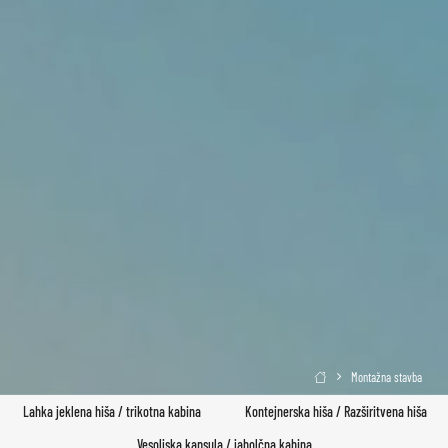
Montažna stavba

Lahka jeklena hiša / trikotna kabina
Kontejnerska hiša / Razširitvena hiša
Vesoljska kapsula / jabolčna kabina