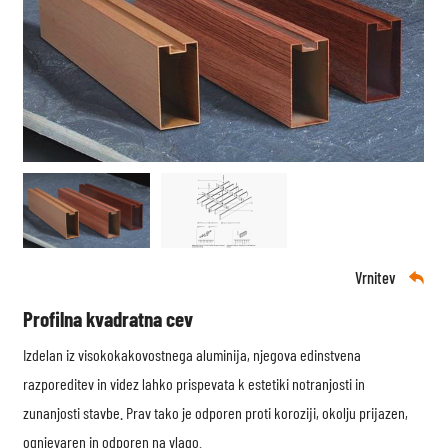
Vrnitev

Profilna kvadratna cev
Izdelan iz visokokakovostnega aluminija, njegova edinstvena
razporeditev in videz lahko prispevata k estetiki notranjosti in
zunanjosti stavbe. Prav tako je odporen proti koroziji, okolju prijazen,
ognjevaren in odporen na vlago.