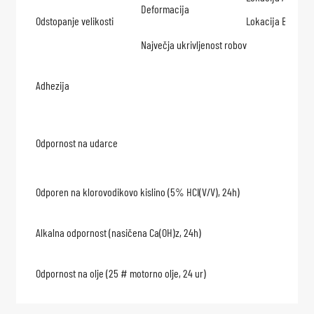
Deformacija
Odstopanje velikosti
Lokacija B
Največja ukrivljenost robov
Adhezija
Odpornost na udarce
Odporen na klorovodikovo kislino (5% HCI(V/V), 24h)
Alkalna odpornost (nasičena Ca(OH)z, 24h)
Odpornost na olje (25 # motorno olje, 24 ur)