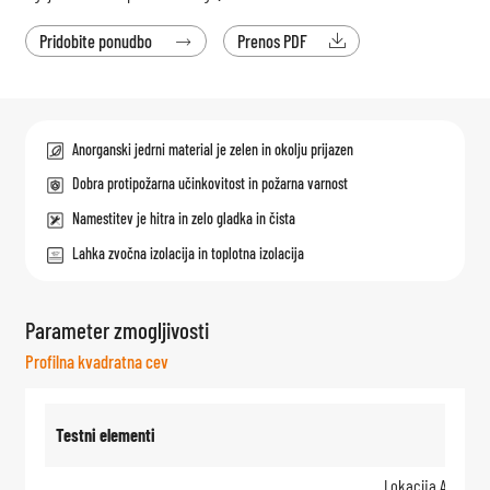
Pridobite ponudbo
Prenos PDF


Anorganski jedrni material je zelen in okolju prijazen
Dobra protipožarna učinkovitost in požarna varnost
Namestitev je hitra in zelo gladka in čista
Lahka zvočna izolacija in toplotna izolacija
Parameter zmogljivosti
Profilna kvadratna cev
Testni elementi
Lokacija A