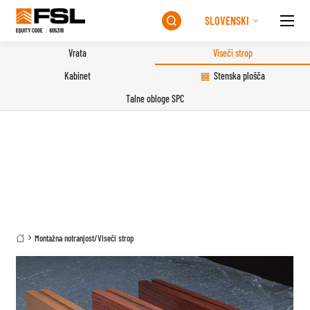
SLOVENSKI

Vrata
Viseči strop
Kabinet
Stenska plošča
Talne obloge SPC
Montažna notranjost
/
Viseči strop
