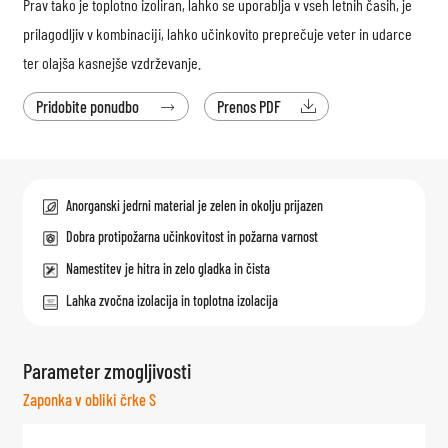
Prav tako je toplotno izoliran, lahko se uporablja v vseh letnih časih, je
prilagodljiv v kombinaciji, lahko učinkovito preprečuje veter in udarce
ter olajša kasnejše vzdrževanje.
Pridobite ponudbo
Prenos PDF


Anorganski jedrni material je zelen in okolju prijazen
Dobra protipožarna učinkovitost in požarna varnost
Namestitev je hitra in zelo gladka in čista
Lahka zvočna izolacija in toplotna izolacija
Parameter zmogljivosti
Zaponka v obliki črke S