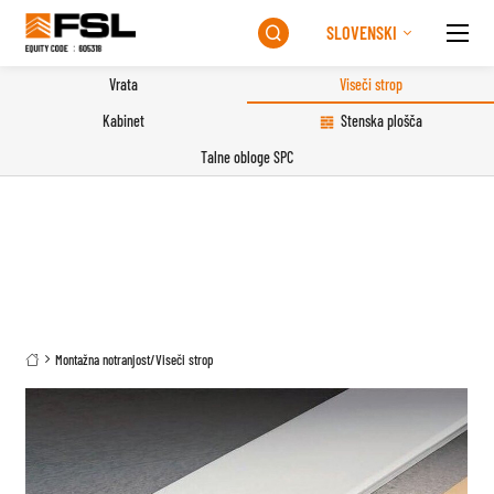
SLOVENSKI

Vrata
Viseči strop
Kabinet
Stenska plošča
Talne obloge SPC
Montažna notranjost
/
Viseči strop
