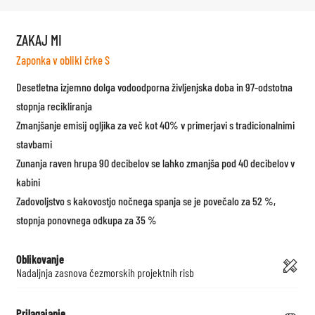
ZAKAJ MI
Zaponka v obliki črke S
Desetletna izjemno dolga vodoodporna življenjska doba in 97-odstotna
stopnja recikliranja
Zmanjšanje emisij ogljika za več kot 40% v primerjavi s tradicionalnimi
stavbami
Zunanja raven hrupa 90 decibelov se lahko zmanjša pod 40 decibelov v
kabini
Zadovoljstvo s kakovostjo nočnega spanja se je povečalo za 52 %,
stopnja ponovnega odkupa za 35 %
Oblikovanje
Nadaljnja zasnova čezmorskih projektnih risb
Prilagajanje