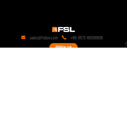
sales@fsilon.com
+86-0573-86598806


Pišite na
19 let
raziskav na področju tehnologije.
Od svoje ustanovitve se zavzema za montažne rešitve in še naprej
izvaja poglobljene raziskave o tehnoloških inovacijah montažnih
izdelkov.
copyright © 2028 FSILON All Rights Reserved.