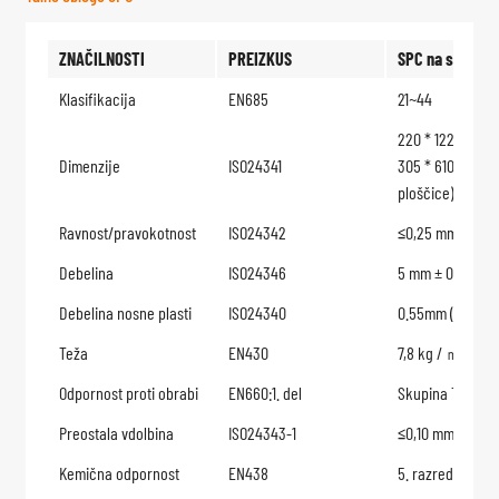
ZNAČILNOSTI
PREIZKUS
SPC na spletu
Klasifikacija
EN685
21~44
220 * 1220 mm
Dimenzije
ISO24341
305 * 610 mm (z
ploščice)
Ravnost/pravokotnost
ISO24342
≤0,25 mm
Debelina
ISO24346
5 mm ± 0,13 mm
Debelina nosne plasti
ISO24340
0.55mm (+13%/ 
Teža
EN430
7,8 kg / ㎡
Odpornost proti obrabi
EN660:1. del
Skupina T: ≤0,0
Preostala vdolbina
ISO24343-1
≤0,10 mm
Kemična odpornost
EN438
5. razred