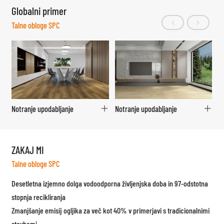
Globalni primer
Talne obloge SPC
e upodabljanje
Notranje upodabljanje
Notranje upod
ZAKAJ MI
Talne obloge SPC
Desetletna izjemno dolga vodoodporna življenjska doba in 97-odstotna
stopnja recikliranja
Zmanjšanje emisij ogljika za več kot 40% v primerjavi s tradicionalnimi
stavbami