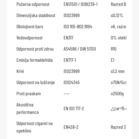
Požarna odpornost
EN13501 / ISO9239-1
Razred BFLs1(B1)
Dimenzijska stabilnost
ISO23999
≤0,12%
Obstojnost barv
ISO 105-B02:1994
≥6. razred
Vodoodpornost
EN317
0% oteklina
Odpornost proti zdrsu
AS4586 / DIN 51130
R10
Emisija formaldehida
EN717-1
E1
Krivi
ISO23999
≤1,2 mm
Odpornost na luščenje
ISO24345
≥75N/5cm
Proti praskam
——
≥2500g
Akustična
EN ISO 717-2
△Lw=15 dB
perlormanca
Odpornost cigaret na
EN438-2
Razred 3
opeklino