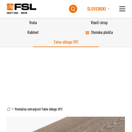
SLOVENSKI

Vrata
Viseči strop
Kabinet
Stenska plošča
Talne obloge SPC
Montažna notranjost
/
Talne obloge SPC
