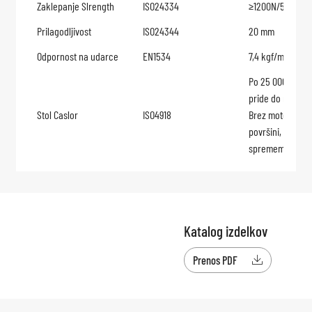
Zaklepanje Slrength
ISO24334
≥1200N/50m
Prilagodljivost
ISO24344
20 mm
Odpornost na udarce
EN1534
7,4 kgf/mm³
Po 25 000 ciklih
pride do razsloj
Stol Caslor
ISO4918
Brez motenj na
površini, razen 
spremembe vid
Katalog izdelkov
Prenos PDF
