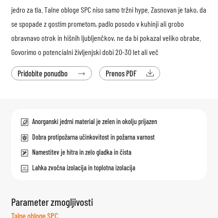
jedro za tla. Talne obloge SPC niso samo tržni hype. Zasnovan je tako, da
se spopade z gostim prometom, padlo posodo v kuhinji ali grobo
obravnavo otrok in hišnih ljubljenčkov, ne da bi pokazal veliko obrabe.
Govorimo o potencialni življenjski dobi 20-30 let ali več
Pridobite ponudbo
Prenos PDF


Anorganski jedrni material je zelen in okolju prijazen
Dobra protipožarna učinkovitost in požarna varnost
Namestitev je hitra in zelo gladka in čista
Lahka zvočna izolacija in toplotna izolacija
Parameter zmogljivosti
Talne obloge SPC