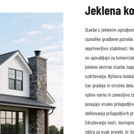
Jeklena ko
Stavbe s jeklenim ogrodje
raznolike gradbene potrebe
neprimerljivo stabilnost, hkr
se uporabljajo za komercial
jeklene okvirne stavbe zago
vzdrževanja. Njihova modul
čas gradnje in stroške dela
vplive varno in zanesljivo 
ponujajo visoko prilagodlj
oblikovanja prilagodljivih 
Združevanje moči, dostopnost
izbira za vsak projekt, ki i