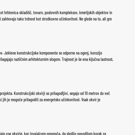
 kot hrbtenica skladišč, tovarn, poslovnih kompleksov, kmetijskih objektov in
i zahtevajo tako trdnost kot stroškovno učinkovitost. Ne glede na to, ali gre
brov. Jeklene konstrukcijske komponente so odporne na ogenj, korozijo
agajajo različnim arhitekturnim slogom. Trajnost je še ena ključna lastnost,
jekta. Konstrukcijski okvirji so prilagodljivi, segajo od 10 metrov do več
i jih je mogoče prilagoditi za energetsko učinkovitost. Vsak okvir je
ljajo vse okvirje, kar izvajalcem omogoča, da sledijo navodilom korak za