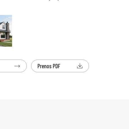

Prenos PDF
