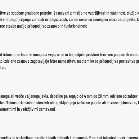
šitve za sodobne gradbene potrebe. Zasnovani z mislijo na vzdržljivost in stabilnost, služijo
e ob zagotavljanju varnosti in dolgoživosti, zaradi česar so zanesljiva izbira za projekte, k
rne stavbe nudijo prilagodljivo zasnovo in funkcionalnost.
 trdnostjo in težo, ki omogoča višje, širše in bolj odprte prostore brez več podpornih ste
zdelane zasnove zagotavljajo hitro namestitev, medtem ko se prilagodljive postavitve pril
dnje.
anega ali vroče valjanega jekla, debeline pa segajo od 4 mm do 20 mm, odvisno od zahtev pro
e. Možnosti strešnih in stenskih oblog vključujejo izolirane panele ali kovinske pločevine, k
rnostnimi in vzdržljivimi zahtevami.
temeljev in sestavljanje predizdelanih jeklenih komponent. Podrobni inženirski načrti sprem