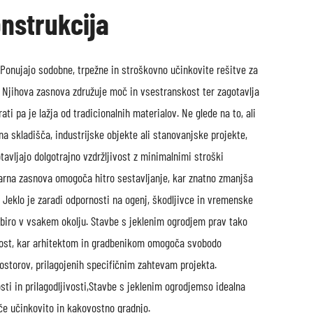
nstrukcija
m
Ponujajo sodobne, trpežne in stroškovno učinkovite rešitve za
. Njihova zasnova združuje moč in vsestranskost ter zagotavlja
ati pa je lažja od tradicionalnih materialov. Ne glede na to, ali
na skladišča, industrijske objekte ali stanovanjske projekte,
tavljajo dolgotrajno vzdržljivost z minimalnimi stroški
arna zasnova omogoča hitro sestavljanje, kar znatno zmanjša
. Jeklo je zaradi odpornosti na ogenj, škodljivce in vremenske
izbiro v vsakem okolju. Stavbe s jeklenim ogrodjem prav tako
ivost, kar arhitektom in gradbenikom omogoča svobodo
prostorov, prilagojenih specifičnim zahtevam projekta.
i in prilagodljivosti,
Stavbe s jeklenim ogrodjem
so idealna
šče učinkovito in kakovostno gradnjo.