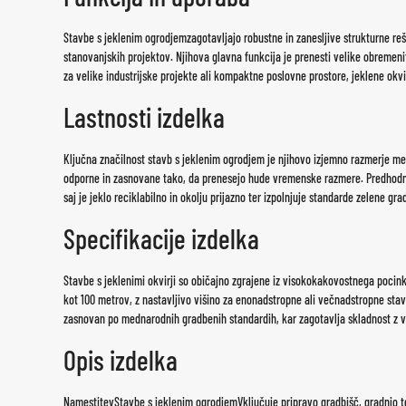
Stavbe s jeklenim ogrodjem
zagotavljajo robustne in zanesljive strukturne re
stanovanjskih projektov. Njihova glavna funkcija je prenesti velike obremenitv
za velike industrijske projekte ali kompaktne poslovne prostore, jeklene okvi
Lastnosti izdelka
Ključna značilnost stavb s jeklenim ogrodjem je njihovo izjemno razmerje med
odporne in zasnovane tako, da prenesejo hude vremenske razmere. Predhodno i
saj je jeklo reciklabilno in okolju prijazno ter izpolnjuje standarde zelene gra
Specifikacije izdelka
Stavbe s jeklenimi okvirji so običajno zgrajene iz visokokakovostnega pocink
kot 100 metrov, z nastavljivo višino za enonadstropne ali večnadstropne stavb
zasnovan po mednarodnih gradbenih standardih, kar zagotavlja skladnost z va
Opis izdelka
Namestitev
Stavbe s jeklenim ogrodjem
Vključuje pripravo gradbišč, gradnjo 