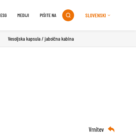
SLOVENSKI
ESG
MEDIJI
PIŠITE NA

Vesoljska kapsula / jabolčna kabina
Vrnitev
