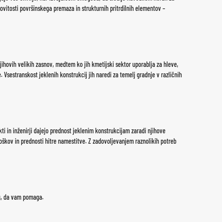
vitosti površinskega premaza in strukturnih pritrdilnih elementov –
njihovih velikih zasnov, medtem ko jih kmetijski sektor uporablja za hleve,
. Vsestranskost jeklenih konstrukcij jih naredi za temelj gradnje v različnih
kti in inženirji dajejo prednost jeklenim konstrukcijam zaradi njihove
troškov in prednosti hitre namestitve. Z zadovoljevanjem raznolikih potreb
 tu, da vam pomaga.