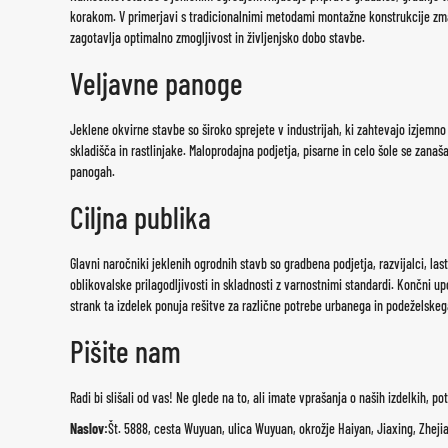
korakom. V primerjavi s tradicionalnimi metodami montažne konstrukcije zman
zagotavlja optimalno zmogljivost in življenjsko dobo stavbe.
Veljavne panoge
Jeklene okvirne stavbe so široko sprejete v industrijah, ki zahtevajo izjemno 
skladišča in rastlinjake. Maloprodajna podjetja, pisarne in celo šole se zanaš
panogah.
Ciljna publika
Glavni naročniki jeklenih ogrodnih stavb so gradbena podjetja, razvijalci, las
oblikovalske prilagodljivosti in skladnosti z varnostnimi standardi. Končni up
strank ta izdelek ponuja rešitve za različne potrebe urbanega in podeželskeg
Pišite nam
Radi bi slišali od vas! Ne glede na to, ali imate vprašanja o naših izdelkih, p
Naslov:
Št. 5888, cesta Wuyuan, ulica Wuyuan, okrožje Haiyan, Jiaxing, Zheji