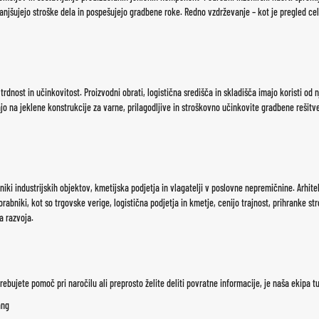
jšujejo stroške dela in pospešujejo gradbene roke. Redno vzdrževanje – kot je pregled celo
trdnost in učinkovitost. Proizvodni obrati, logistična središča in skladišča imajo koristi od 
ajo na jeklene konstrukcije za varne, prilagodljive in stroškovno učinkovite gradbene rešitve
tniki industrijskih objektov, kmetijska podjetja in vlagatelji v poslovne nepremičnine. Arhite
orabniki, kot so trgovske verige, logistična podjetja in kmetje, cenijo trajnost, prihranke s
a razvoja.
otrebujete pomoč pri naročilu ali preprosto želite deliti povratne informacije, je naša ekipa
ang