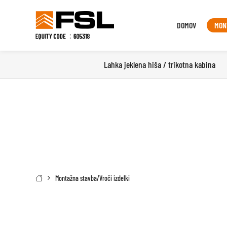
DOMOV
MON
Lahka jeklena hiša / trikotna kabina
Montažna stavba
/
Vroči izdelki
