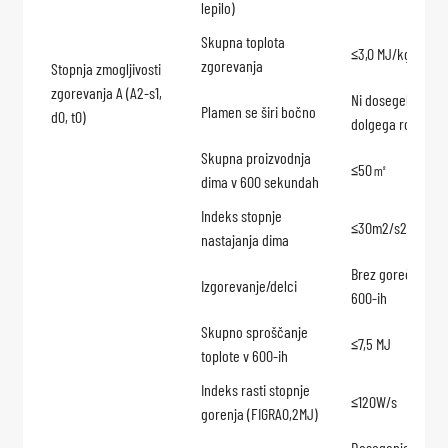
lepilo)
Skupna toplota
≤3,0 MJ/kg
zgorevanja
Stopnja zmogljivosti
zgorevanja A (A2-s1,
Ni dosegel testn
Plamen se širi bočno
d0, t0)
dolgega roba kril
Skupna proizvodnja
≤50㎡
dima v 600 sekundah
Indeks stopnje
≤30m2/s2
nastajanja dima
Brez gorečih kapl
Izgorevanje/delci
600-ih
Skupno sproščanje
≤7,5 MJ
toplote v 600-ih
Indeks rasti stopnje
≤120W/s
gorenja (FIGRA0,2MJ)
Doseganje