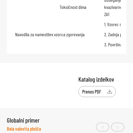
Toksičnost dima
kvazivarnostne s
ZA1
1. Vzorec se nam
Navodila za namestitev vzorca zgorevanja
2. Zadnja plošča 
3. Površina vzorc
Katalog izdelkov
Prenos PDF

Globalni primer
Bela valovita plošča