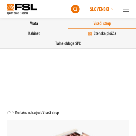
SLOVENSKI

Vrata
Viseči strop
Kabinet
Stenska plošča
Talne obloge SPC
Montažna notranjost
/
Viseči strop
