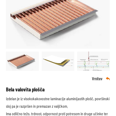
Vrnitev

Bela valovita plošča
Izdelan je iz visokokakovostne laminacije aluminijastih plošč, površinski
sloj pa je razpršen in premazan z valjčkom.
Ima odlično težo, trdnost, odpornost proti potresom in druge učinke ter