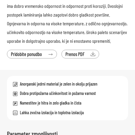
ima dobro vremensko odpornost in odpornost proti koroziji. Dvoslojni
postopek laminiranja lahko zagotovi dobro gladkost površine.
Ognjevarna in odporna na visoke temperature, z odlično ognjevarnostjo,
učinkovito odpornostjo na visoke temperature, široko paleto scenarijev
uporabe in dolgotrajno uporabo, ki je ni enostavno spremeniti.
Pridobite ponudbo
Prenos PDF


Anorganski jedrni material je zelen in okolju prijazen
Dobra protipožarna učinkovitost in požarna varnost
Namestitev je hitra in zelo gladka in čista
Lahka zvočna izolacija in toplotna izolacija
Parameter zmogljivosti