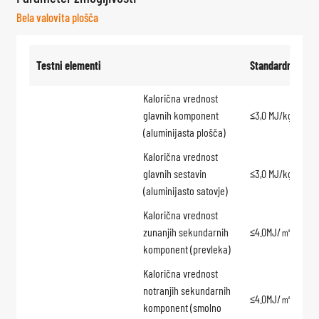
Bela valovita plošča
Testni elementi
Standardna zaht
Kalorična vrednost
glavnih komponent
≤3,0 MJ/kg
(aluminijasta plošča)
Kalorična vrednost
glavnih sestavin
≤3,0 MJ/kg
(aluminijasto satovje)
Kalorična vrednost
zunanjih sekundarnih
≤4.0MJ/㎡
komponent (prevleka)
Kalorična vrednost
notranjih sekundarnih
≤4.0MJ/㎡
komponent (smolno